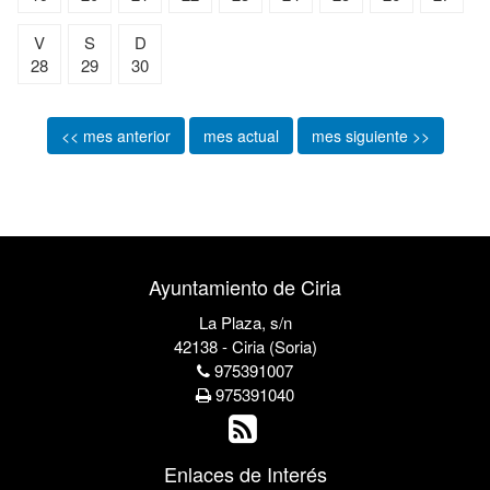
V
S
D
28
29
30
<< mes anterior
mes actual
mes siguiente >>
Ayuntamiento de Ciria
La Plaza, s/n
42138 - Ciria (Soria)
975391007
975391040
Enlaces de Interés