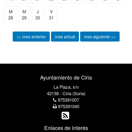
M
M
J
V
28
29
30
31
<< mes anterior
mes actual
mes siguiente >>
Ayuntamiento de Ciria
La Plaza, s/n
42138 - Ciria (Soria)
975391007
975391040
Enlaces de Interés